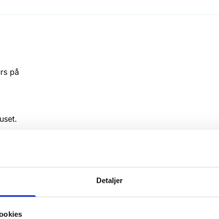
urs på
uset.
Detaljer
velser på
ookies