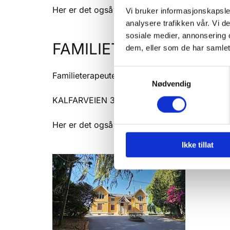
Her er det også fri parkering på utesiden av h
Vi bruker informasjonskapsler
analysere trafikken vår. Vi 
sosiale medier, annonsering 
FAMILIETERAPAUTER:
dem, eller som de har samlet
Samtykkevalg
Familieterapeutene holder til i egne lokaler i
Nødvendig
KALFARVEIEN 37 (Kalfare familieterapi)
Her er det også fri parkering på utesiden av h
Ikke tillat