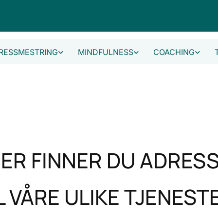
RESSMESTRING
MINDFULNESS
COACHING
ER FINNER DU ADRES
L VÅRE ULIKE TJENEST