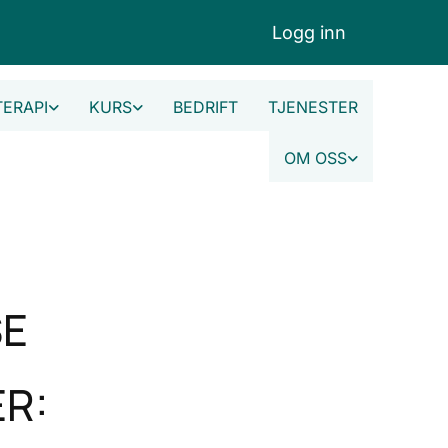
Logg inn
TERAPI
KURS
BEDRIFT
TJENESTER
OM OSS
SE
ER: