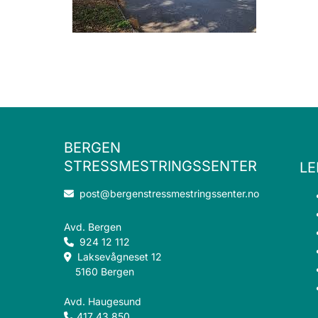
BERGEN
STRESSMESTRINGSSENTER
LE
post@bergenstressmestringssenter.no

Avd. Bergen
924 12 112

Laksevågneset 12

5160 Bergen
Avd. Haugesund
417 43 850
