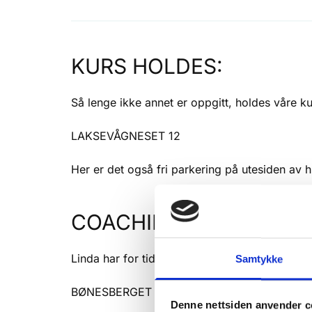
KURS HOLDES:
Så lenge ikke annet er oppgitt, holdes våre k
LAKSEVÅGNESET 12
Her er det også fri parkering på utesiden av h
COACHING BERGEN:
Linda har for tiden sine timer i hjemlige omgi
Samtykke
BØNESBERGET 11
Denne nettsiden anvender c